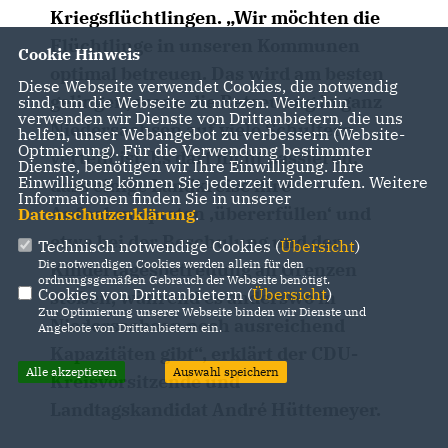
Kriegsflüchtlingen. „Wir möchten die
Flüchtlinge in unseren Kommunen
Cookie Hinweis
optimal betreuen. Das wird am besten
Diese Webseite verwendet Cookies, die notwendig
gelingen, wenn die Betreuung in ganz
sind, um die Webseite zu nutzen. Weiterhin
verwenden wir Dienste von Drittanbietern, die uns
Niedersachsen auf viele Schultern
helfen, unser Webangebot zu verbessern (Website-
Optmierung). Für die Verwendung bestimmter
verteilt ist. Es darf nicht passieren,
Dienste, benötigen wir Ihre Einwilligung. Ihre
Einwilligung können Sie jederzeit widerrufen. Weitere
dass einige Landkreise ihre
Informationen finden Sie in unserer
Aufnahmequoten ‚übererfüllen‘ und
Datenschutzerklärung
.
etwa bei der Beschulung und der
Technisch notwendige Cookies (
Übersicht
)
Die notwendigen Cookies werden allein für den
Kindertagesbetreuung an Grenzen
ordnungsgemäßen Gebrauch der Webseite benötigt.
Cookies von Drittanbietern (
Übersicht
)
stoßen, während es anderswo in
Zur Optimierung unserer Webseite binden wir Dienste und
Niedersachsen noch ausreichend
Angebote von Drittanbietern ein.
Kapazitäten gibt“, erklärt der CDU-
Alle akzeptieren
Auswahl speichern
Kreisvorsitzende und
Landtagskandidat André Hüttemeyer.